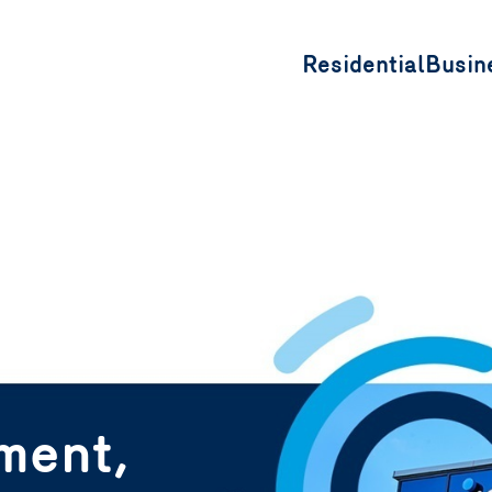
Residential
Busin
ment,