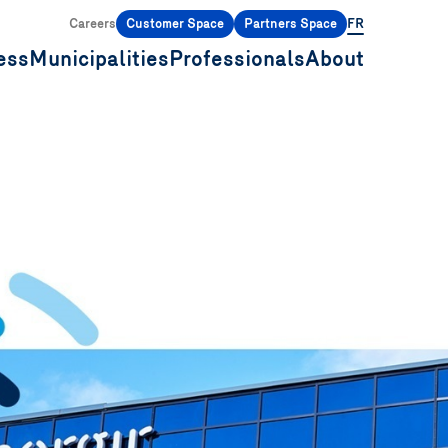
Careers
Customer Space
Partners Space
FR
ess
Municipalities
Professionals
About