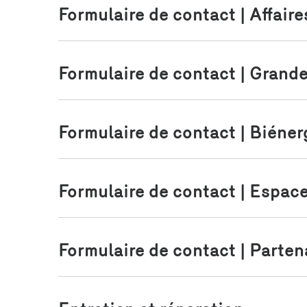
Sans retarder votre sortie de l’immeuble, vous po
Formulaire de contact | Affaire
portes et les fenêtres (ou les laisser ouvertes) po
maximale.
3. Appelez le
9-1-1
.
Formulaire de contact | Grande
Si ce service n’est pas offert dans votre région, 
Formulaire de contact | Biéner
Formulaire de contact | Espac
Formulaire de contact | Parten