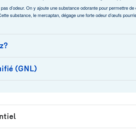
a pas d’odeur. On y ajoute une substance odorante pour permettre de dé
Cette substance, le mercaptan, dégage une forte odeur d’œufs pourris
az?
uifié (GNL)
Étourdissements, nau
Si vous ressentez des éto
surtout à proximité d’un ap
la fuite, même un téléphone
sur le gaz naturel liquéfié (GNL) afin d’appuyer les services d’inter
appelez les secours médi
atique pourrait provoquer
Le mauvais fonctionnement 
monoxyde de carbone. D’au
ntiel
inondation, le verglas ou 
-vous de la fuite si vous
mesures particulières. Cell