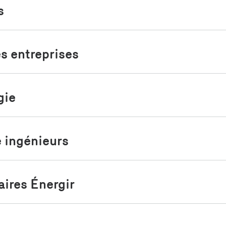
uvez en chemin ouvrir les
s
ur assurer une ventilation
s entreprises
appelez au
1 800 361-8003
.
gie
e ingénieurs
aires Énergir