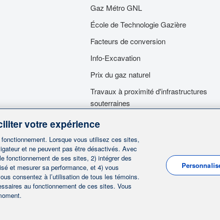
Gaz Métro GNL
École de Technologie Gazière
Facteurs de conversion
Info-Excavation
Prix du gaz naturel
Travaux à proximité d'infrastructures
souterraines
Travaux dans nos emprises
iliter votre expérience
Services d'urgence
n fonctionnement. Lorsque vous utilisez ces sites,
igateur et ne peuvent pas être désactivés. Avec
 le fonctionnement de ses sites, 2) intégrer des
Personnalis
lisé et mesurer sa performance, et 4) vous
ous consentez à l’utilisation de tous les témoins.
cessaires au fonctionnement de ces sites. Vous
|
|
|
actez-nous
Préférences des témoins
Avis juridique
 moment.
|
|
renseignements personnels
Ligne éthique
English