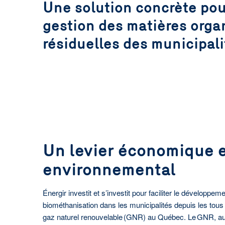
Une solution concrète pou
année.
gestion des matières orga
En savoir plus
résiduelles des municipali
Un levier économique 
environnemental
Énergir investit et s’investit pour faciliter le développem
biométhanisation dans les municipalités depuis les tous
gaz naturel renouvelable (GNR) au Québec. Le GNR, a