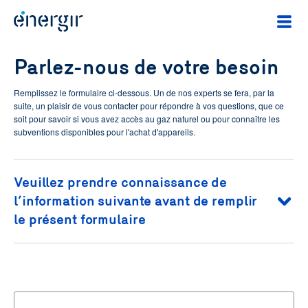
Parlez-nous de votre besoin
Remplissez le formulaire ci-dessous. Un de nos experts se fera, par la
suite, un plaisir de vous contacter pour répondre à vos questions, que ce
soit pour savoir si vous avez accès au gaz naturel ou pour connaître les
subventions disponibles pour l'achat d'appareils.
Veuillez prendre connaissance de
l’information suivante avant de remplir
le présent formulaire
Les renseignements personnels recueillis dans le présent formulaire sont
nécessaires pour permettre à Énergir de vous contacter afin de donner suite à
votre demande. Ces renseignements seront traités de manière confidentielle et
exclusivement utilisés à cette fin. Leur accès sera limité aux personnes
autorisées dont les fonctions requièrent qu’elles y aient accès. Si vous omettez