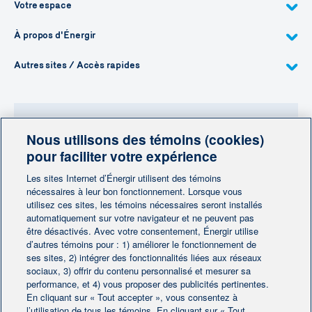
Votre espace
À propos d'Énergir
Autres sites / Accès rapides
Nous utilisons des témoins (cookies)
Besoin de plus d'information?
pour faciliter votre expérience
Contactez-nous
Les sites Internet d’Énergir utilisent des témoins
nécessaires à leur bon fonctionnement. Lorsque vous
utilisez ces sites, les témoins nécessaires seront installés
Contactez-nous
automatiquement sur votre navigateur et ne peuvent pas
être désactivés. Avec votre consentement, Énergir utilise
d’autres témoins pour : 1) améliorer le fonctionnement de
ses sites, 2) intégrer des fonctionnalités liées aux réseaux
sociaux, 3) offrir du contenu personnalisé et mesurer sa
performance, et 4) vous proposer des publicités pertinentes.
En cliquant sur « Tout accepter », vous consentez à
Accueil
Contactez-nous
|
|
l’utilisation de tous les témoins. En cliquant sur « Tout