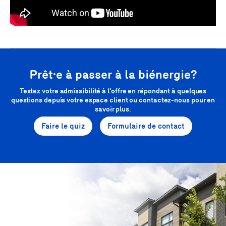
Prêt·e à passer à la biénergie?
Testez votre admissibilité à l’offre en répondant à quelques
questions depuis votre espace client ou contactez-nous pour en
savoir plus.
Faire le quiz
Formulaire de contact