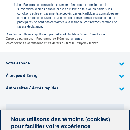
Les Participants admissibles pourraient être tenus de rembourser les
subventions versées dans le cadre de l’Offre en tout ou en partie si les
conditions et les engagements acceptés par les Participants admissibles ne
sont pas respectés jusqu’à leur terme ou si les informations fournies par les
participants ne sont pas conformes à la réalité ou considérées comme une
fausse déclaration.
D’autres conditions s’appliquent pour être admissible à l’offre. Consultez le
Guide de participation Programme de Biénergie
ainsi que
les conditions d'admissibilité et les détails du tarif DT d'Hydro-Québec
.
Votre espace
À propos d'Énergir
Autres sites / Accès rapides
Nous utilisons des témoins (cookies)
Besoin de plus d'information?
pour faciliter votre expérience