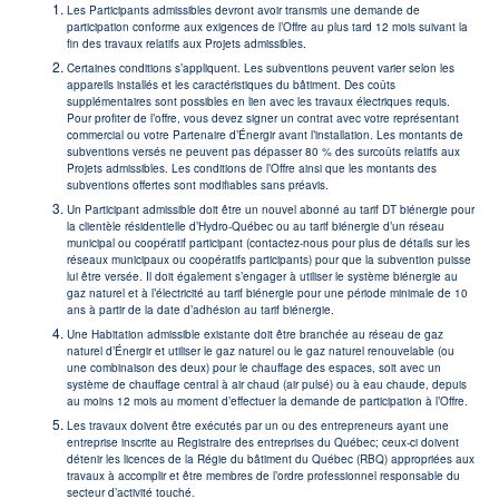
demande d’électricité à ces moments bien précis permet
Les Participants admissibles devront avoir transmis une demande de
d’optimiser le fonctionnement du réseau lorsqu’il est le plus
participation conforme aux exigences de l’Offre au plus tard 12 mois suivant la
fin des travaux relatifs aux Projets admissibles.
sollicité. Hydro-Québec peut ainsi éviter des investissements ou
Certaines conditions s’appliquent. Les subventions peuvent varier selon les
des dépenses supplémentaires pour répondre à la demande en
appareils installés et les caractéristiques du bâtiment. Des coûts
période de pointe.
supplémentaires sont possibles en lien avec les travaux électriques requis.
Pour profiter de l’offre, vous devez signer un contrat avec votre représentant
Au cours de la période 2022-2030, l’offre biénergie pourrait donc
commercial ou votre Partenaire d’Énergir avant l’installation. Les montants de
permettre à la société québécoise d’économiser près de 1,7 milliard
subventions versés ne peuvent pas dépasser 80 % des surcoûts relatifs aux
de dollars par rapport à un scénario tout électrique qui aurait un
Projets admissibles. Les conditions de l’Offre ainsi que les montants des
subventions offertes sont modifiables sans préavis.
impact tarifaire beaucoup plus important.
Un Participant admissible doit être un nouvel abonné au tarif DT biénergie pour
la clientèle résidentielle d’Hydro-Québec ou au tarif biénergie d’un réseau
municipal ou coopératif participant (contactez-nous pour plus de détails sur les
réseaux municipaux ou coopératifs participants) pour que la subvention puisse
lui être versée. Il doit également s’engager à utiliser le système biénergie au
gaz naturel et à l’électricité au tarif biénergie pour une période minimale de 10
ans à partir de la date d’adhésion au tarif biénergie.
Une Habitation admissible existante doit être branchée au réseau de gaz
naturel d’Énergir et utiliser le gaz naturel ou le gaz naturel renouvelable (ou
une combinaison des deux) pour le chauffage des espaces, soit avec un
système de chauffage central à air chaud (air pulsé) ou à eau chaude, depuis
au moins 12 mois au moment d’effectuer la demande de participation à l’Offre.
Les travaux doivent être exécutés par un ou des entrepreneurs ayant une
entreprise inscrite au Registraire des entreprises du Québec; ceux-ci doivent
détenir les licences de la Régie du bâtiment du Québec (RBQ) appropriées aux
travaux à accomplir et être membres de l’ordre professionnel responsable du
secteur d’activité touché.