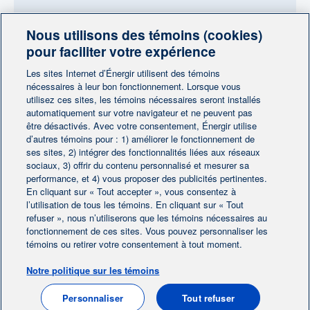
Nous utilisons des témoins (cookies)
Besoin de plus d'information?
pour faciliter votre expérience
Contactez-nous
Les sites Internet d’Énergir utilisent des témoins
nécessaires à leur bon fonctionnement. Lorsque vous
utilisez ces sites, les témoins nécessaires seront installés
Contactez-nous
automatiquement sur votre navigateur et ne peuvent pas
être désactivés. Avec votre consentement, Énergir utilise
d’autres témoins pour : 1) améliorer le fonctionnement de
ses sites, 2) intégrer des fonctionnalités liées aux réseaux
sociaux, 3) offrir du contenu personnalisé et mesurer sa
performance, et 4) vous proposer des publicités pertinentes.
En cliquant sur « Tout accepter », vous consentez à
Accueil
Contactez-nous
|
|
l’utilisation de tous les témoins. En cliquant sur « Tout
refuser », nous n’utiliserons que les témoins nécessaires au
Préférences des témoins
Avis juridique
|
|
fonctionnement de ces sites. Vous pouvez personnaliser les
Protection des renseignements personnels
|
témoins ou retirer votre consentement à tout moment.
Ligne éthique
|
Notre politique sur les témoins
EN
Personnaliser
Tout refuser