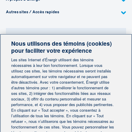
d’Énergir:
Données projets GNR
: Gouvernement du Québec, Liste
Ce facteur s’accroit avec la proximité au réseau, à
des projets de GNR soutenus (2025)
Autres sites / Accès rapides
l’intérieur d’une zone dont la largeur est
L’indice potentiel GSR
: Analyse réalisée par Qarbonex pour
proportionnelle à la capacité du réseau. La valeur
Énergir »
est maximale au voisinage immédiat du réseau et
Réseau gazier
: Énergir
diminue avec l’éloignement.
Facteur potentiel du gisement Ce facteur représente le
Nous utilisons des témoins (cookies)
potentiel combiné de production, calculé à partir d’une
Besoin de plus d'information?
somme pondérée des densités de matières disponibles sur
pour faciliter votre expérience
le territoire. Il est composé des éléments suivants :
Contactez-nous
Les sites Internet d’Énergir utilisent des témoins
Densité des ressources animales
: 80 % de la
nécessaires à leur bon fonctionnement. Lorsque vous
pondération
utilisez ces sites, les témoins nécessaires seront installés
Densité des résidus de cultures
: 10 % de la
Contactez-nous
automatiquement sur votre navigateur et ne peuvent pas
pondération
être désactivés. Avec votre consentement, Énergir utilise
Densité des résidus provenant des industries,
d’autres témoins pour : 1) améliorer le fonctionnement de
commerces et institutions (ICI)
: 10 % de la
ses sites, 2) intégrer des fonctionnalités liées aux réseaux
pondération
sociaux, 3) offrir du contenu personnalisé et mesurer sa
Enfin, l’indice est ajusté légèrement à la baisse en fonction
performance, et 4) vous proposer des publicités pertinentes.
de la charge en phosphore propre à chaque région.
En cliquant sur « Tout accepter », vous consentez à
Accueil
Contactez-nous
|
|
l’utilisation de tous les témoins. En cliquant sur « Tout
Préférences des témoins
refuser », nous n’utiliserons que les témoins nécessaires au
Avis juridique
|
|
fonctionnement de ces sites. Vous pouvez personnaliser les
Protection des renseignements personnels
|