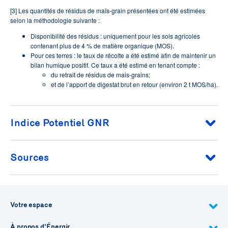
[3] Les quantités de résidus de maïs-grain présentées ont été estimées
selon la méthodologie suivante :
Disponibilité des résidus : uniquement pour les sols agricoles
contenant plus de 4 % de matière organique (MOS).
Pour ces terres : le taux de récolte a été estimé afin de maintenir un
bilan humique positif. Ce taux a été estimé en tenant compte :
du retrait de résidus de mais-grains;
et de l’apport de digestat brut en retour (environ 2 t MOS/ha).
Indice Potentiel GNR
Objectif de l'indice
Sources
Identifier les zones offrant les conditions favorables pour
implanter des usines de production de GNR agricole.
Données sur les gisements
: Analyse du gisement
Votre espace
L’indice est calculé à partir des facteurs clefs ci-dessous:
biomasse au Québec, Qarbonex (2025)
Indice = Facteur réseau × Facteur potentiel du gisement
Données phosphore
: Agriculture et Agroalimentaire
Facteur réseau – Proximité et capacité du réseau gazier
Canada, Indicateur du phosphore (2021)
À propos d'Énergir