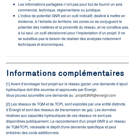
Les informations partagées n’ont pas pour but de fournir un avis
commercial, technique, réglementaire ou juridique.
L'indice de potentiel GNR est un outil indicatif, destiné à mettre en
évidence, à l’échelle du territoire, les zones où se conjuguent le
potentiel des matières et la proximité du réseau, et ne constitue pas,
à lui seul, un outil décisionnel pour l’implantation d’un projet. Il ne
se substitue pas le besoin de réaliser des analyses notamment
techniques et économiques.
Informations complémentaires
[1] Avant d’envisager tout projet sur le réseau gazier, une demande d’ajout
hydraulique doit être soumise et approuvée par Énergir.
Vous pouvez soumettre une demande au :
projetGNR@energir.com
[2] Les réseaux de TQM et de TCPL sont exploités par une entité distincte
d’Énergir et sont des réseaux de transmission de gaz. Les données
relatives aux capacités hydrauliques de ces réseaux ne sont pas
disponibles publiquement. Le raccordement d'un projet GNR à un réseau
de TQM/TCPL nécessite le dépôt d'une demande spécifique et peut
entraîner des coûts additionnels.