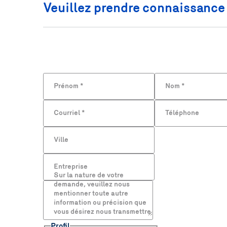
Veuillez prendre connaissance 
Les renseignements personnels recueillis dans le p
Ces renseignements seront traités de manière confid
requièrent qu’elles y aient accès. Si vous omette
Prénom
Sous réserve du respect des conditions légales ap
*
Nom
*
Ainsi, vos renseignements pourront être communiq
d’ailleurs le faire les ministères et organismes du
Courriel
*
Téléphone
Pour connaître vos droits d’accès et de rectificat
personnels que vous lui confiez, vous pouvez cons
Ville
Entreprise
Sur la nature de votre
demande, veuillez nous
mentionner toute autre
information ou précision que
vous désirez nous transmettre
Profil