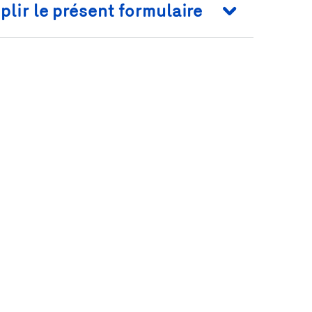
lir le présent formulaire
ontacter afin de donner suite à votre demande.
ux personnes autorisées dont les fonctions
ndre adéquatement à votre demande.
rès d’un prestataire de services d’hébergement.
nismes gouvernementaux de ces pays (comme peuvent
rs lois locales.
es pratiques d’Énergir à l’égard des renseignements