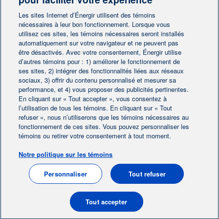
Contactez-nous
Les sites Internet d’Énergir utilisent des témoins
nécessaires à leur bon fonctionnement. Lorsque vous
utilisez ces sites, les témoins nécessaires seront installés
Contactez-nous
automatiquement sur votre navigateur et ne peuvent pas
être désactivés. Avec votre consentement, Énergir utilise
d’autres témoins pour : 1) améliorer le fonctionnement de
ses sites, 2) intégrer des fonctionnalités liées aux réseaux
sociaux, 3) offrir du contenu personnalisé et mesurer sa
performance, et 4) vous proposer des publicités pertinentes.
En cliquant sur « Tout accepter », vous consentez à
Accueil
Contactez-nous
|
|
l’utilisation de tous les témoins. En cliquant sur « Tout
Préférences des témoins
refuser », nous n’utiliserons que les témoins nécessaires au
Avis juridique
|
|
fonctionnement de ces sites. Vous pouvez personnaliser les
Protection des renseignements personnels
|
témoins ou retirer votre consentement à tout moment.
Ligne éthique
|
Notre politique sur les témoins
EN
Personnaliser
Tout refuser
© 2004-2026, Énergir. Tous droits réservés.
Tout accepter