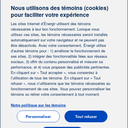
Nous utilisons des témoins (cookies)
Besoin de plus d'information?
pour faciliter votre expérience
Contactez-nous
Les sites Internet d’Énergir utilisent des témoins
nécessaires à leur bon fonctionnement. Lorsque vous
utilisez ces sites, les témoins nécessaires seront installés
Contactez-nous
automatiquement sur votre navigateur et ne peuvent pas
être désactivés. Avec votre consentement, Énergir utilise
d’autres témoins pour : 1) améliorer le fonctionnement de
ses sites, 2) intégrer des fonctionnalités liées aux réseaux
sociaux, 3) offrir du contenu personnalisé et mesurer sa
performance, et 4) vous proposer des publicités pertinentes.
En cliquant sur « Tout accepter », vous consentez à
Accueil
Contactez-nous
|
|
l’utilisation de tous les témoins. En cliquant sur « Tout
Préférences des témoins
refuser », nous n’utiliserons que les témoins nécessaires au
Avis juridique
|
|
fonctionnement de ces sites. Vous pouvez personnaliser les
Protection des renseignements personnels
|
témoins ou retirer votre consentement à tout moment.
Ligne éthique
|
Notre politique sur les témoins
EN
Personnaliser
Tout refuser