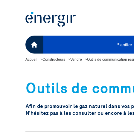
Planifier
Accueil
Constructeurs
Vendre
Outils de communication rési
Comment obtenir le gaz naturel renou
Bur
Vous souhaitez obtenir le gaz naturel renouvelab
Unit
Outils de commu
votre chantier ? Rien de plus simple.
Bur
Voir les étapes à suivre
Chau
Afin de promouvoir le gaz naturel dans vos p
con
N'hésitez pas à les consulter ou encore à l
Bouc