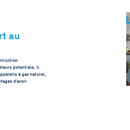
Maga
Unité
infra
rt au
struction
teurs potentiels, il
ppareils à gaz naturel,
tages d’avoir