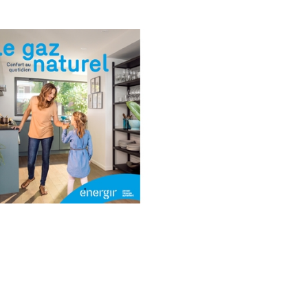
sin à grande surface
s de toit, fournaise verticale, aérotherme ou
rouge et chauffe-eau sans réservoir