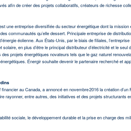
és afin de créer des projets collaboratifs, créateurs de richesse colle
r est une entreprise diversifiée du secteur énergétique dont la missio
des communautés qu’elle dessert. Principale entreprise de distributi
ir d’énergie éolienne. Aux États-Unis, par le biais de filiales, l’entrepr
 solaire, en plus d’être le principal distributeur d’électricité et le seu
dans des projets énergétiques novateurs tels que le gaz naturel renouvela
s énergétiques. Énergir souhaite devenir le partenaire recherché et app
dins
financier au Canada, a annoncé en novembre 2016 la création d’un F
faire rayonner, entre autres, des initiatives et des projets structura
nsabilité sociale, le développement durable et la prise en charge des m