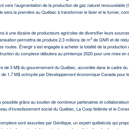
t vers l’augmentation de la production de gaz naturel renouvelable (
e sera la première au Québec à transformer le lisier et le fumier, co
a à une dizaine de producteurs agricoles de diversifier leurs source
3
anisation permettra de produire 2,3 millions de m
de GNR et de rédui
 des routes. Énergir s’est engagée à acheter la totalité de la producti
onstruction du complexe débutera au printemps 2020 pour une mise en 
cière de 3 M$ du gouvernement du Québec, accordée dans le cadre du
ble de 1,7 M$ octroyée par Développement économique Canada pour 
ndu possible grâce au soutien de nombreux partenaires et collaborat
au d’investissement social du Québec, La Coop fédérée et le Conseil
complexe sont assurées par Génitique, un expert québécois qui propose