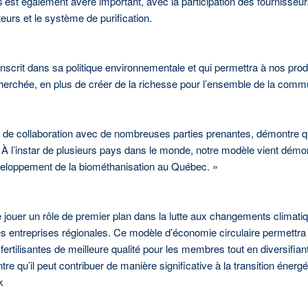
 s’est également avéré important, avec la participation des fournis
urs et le système de purification.
inscrit dans sa politique environnementale et qui permettra à nos prod
herchée, en plus de créer de la richesse pour l’ensemble de la comm
s de collaboration avec de nombreuses parties prenantes, démontre qu
 À l’instar de plusieurs pays dans le monde, notre modèle vient démont
développement de la biométhanisation au Québec. »
ouer un rôle de premier plan dans la lutte aux changements climati
s entreprises régionales. Ce modèle d’économie circulaire permettra 
fertilisantes de meilleure qualité pour les membres tout en diversifia
re qu’il peut contribuer de manière significative à la transition énerg
k