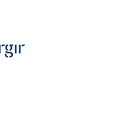
ant Énergir, veuillez communiquer avec le
ques et communications :
-3449
.com