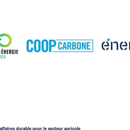
Pour toute demande concern
Service des relations publi
514 598-3449
ou
1 866 598
communications@energir
faires durable pour le secteur agricole