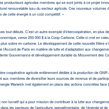
des producteurs agricoles membres qui se sont joints à ce projet inn
naturel renouvelable issu du secteur agricole. Ces nouveaux volumes d
de cette énergie à un coût compétitif. »
 tout débuts. C’est un autre exemple d’intercoopération, en plus de c
omique, verse 250 000 $ à la Coop Carbone. Celle-ci met en valeur
ie plus sobre en carbone. Le développement de cette nouvelle filière 
 l’Accord de Paris en matière de lutte et d’adaptation aux changemen
sidente Gouvernance et développement durable du Mouvement des Ca
ère coopérative agricole entièrement dédiée à la production de GN
 aux membres de diversifier leurs sources de revenus et de participe
nergie Warwick met également en place des actions concrètes face à 
 non lucratif qui a pour mission de contribuer à la lutte aux change
 dans les secteurs de l’agriculture /agroalimentaire, de l’énergie et d