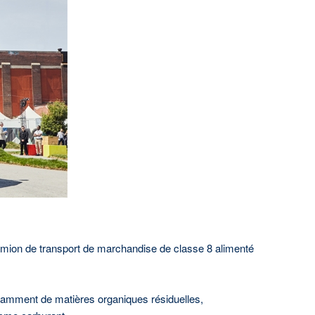
ant Énergir, veuillez communiquer avec le
ques et communications :
-3449
.com
 camion de transport de marchandise de classe 8 alimenté
notamment de matières organiques résiduelles,