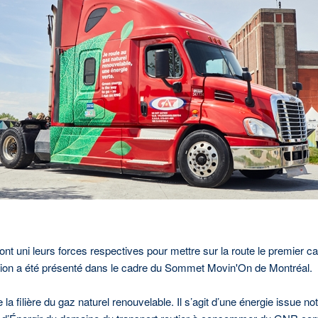
Pour toute demande concern
Service des relations publi
514 598-3449
ou
1 866 598
communications@energir
 ont uni leurs forces respectives pour mettre sur la route le premier
on a été présenté dans le cadre du Sommet Movin'On de Montréal.
a filière du gaz naturel renouvelable. Il s’agit d’une énergie issue 