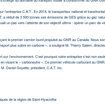
ent d’Énergir du domaine du transport routier à consommer du GNR c
 pour l’entreprise C.A.T.. En 2014, le transporteur national et transfro
T. a réduit de 3 500 tonnes ses émissions de GES grâce au gaz naturel
uait un pas vers l’atteinte de son objectif ultime : opérer un parc de 
nonçant le premier camion lourd propulsé au GNR au Canada. Nous s
 transport plus sobre en carbone », a souligné M. Thierry Salem, direct
ort sur l’environnement. C’est pourquoi notre entreprise s’est non seu
en visant le « carboneutre ». Ce premier véhicule carburant au GNR, 
M. Daniel Goyette, président, C.A.T. Inc.
ques de la région de Saint-Hyacinthe