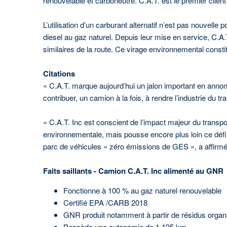
renouvelable et carboneutre. C.A.T. est le premier cli
L’utilisation d’un carburant alternatif n’est pas nouvelle
diesel au gaz naturel. Depuis leur mise en service, C.A.
similaires de la route. Ce virage environnemental constit
Citations
« C.A.T. marque aujourd’hui un jalon important en an
contribuer, un camion à la fois, à rendre l’industrie du
« C.A.T. Inc est conscient de l’impact majeur du transp
environnementale, mais pousse encore plus loin ce défi 
parc de véhicules « zéro émissions de GES », a affirmé 
Faits saillants - Camion C.A.T. Inc alimenté au GNR
Fonctionne à 100 % au gaz naturel renouvelable
Certifié EPA /CARB 2018
GNR produit notamment à partir de résidus organi
Possède une autonomie de 1 125 km