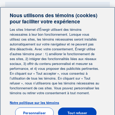
Nous utilisons des témoins (cookies)
Besoin de plus d'information?
pour faciliter votre expérience
Contactez-nous
Les sites Internet d’Énergir utilisent des témoins
nécessaires à leur bon fonctionnement. Lorsque vous
utilisez ces sites, les témoins nécessaires seront installés
Contactez-nous
automatiquement sur votre navigateur et ne peuvent pas
être désactivés. Avec votre consentement, Énergir utilise
d’autres témoins pour : 1) améliorer le fonctionnement de
ses sites, 2) intégrer des fonctionnalités liées aux réseaux
sociaux, 3) offrir du contenu personnalisé et mesurer sa
performance, et 4) vous proposer des publicités pertinentes.
En cliquant sur « Tout accepter », vous consentez à
Accueil
Contactez-nous
|
|
l’utilisation de tous les témoins. En cliquant sur « Tout
Préférences des témoins
refuser », nous n’utiliserons que les témoins nécessaires au
Avis juridique
|
|
fonctionnement de ces sites. Vous pouvez personnaliser les
Protection des renseignements personnels
|
témoins ou retirer votre consentement à tout moment.
Ligne éthique
|
Notre politique sur les témoins
EN
Personnaliser
Tout refuser