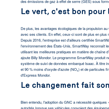
des émissions de gaz à effet de serre (GES) sous form
Le vert, c'est bon pour 
De plus, les avantages écologiques de la propulsion a
avec ses clients. En effet, ceux-ci sont de plus en plu
Depuis 2016, l'entreprise est d'ailleurs certifiée Smart
l'environnement des États-Unis, SmartWay reconnaît les 
utilisant les meilleures pratiques en matière de chaîne
ajoute Billy Mondor. Le programme SmartWay produit no
système de suivi de données embarqué Isaac. À titre i
et 90 % moins d'oxyde d'azote (NO
) et de particules 
x
d'Express Mondor.
Le changement fait so
Bien entendu, l'adoption du GNC a nécessité quelques «
autorités lorsque ses véhicules convoient des équipem