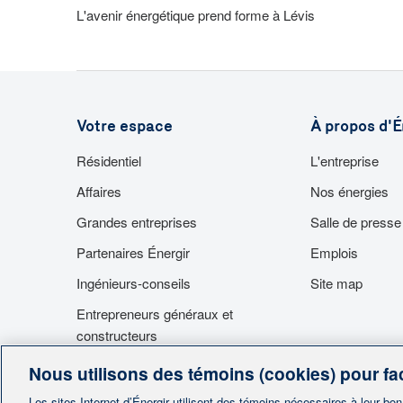
L'avenir énergétique prend forme à Lévis
Votre espace
À propos d'É
Résidentiel
L'entreprise
Affaires
Nos énergies
Grandes entreprises
Salle de presse
Partenaires Énergir
Emplois
Ingénieurs-conseils
Site map
Entrepreneurs généraux et
constructeurs
Fournisseurs
Nous utilisons des témoins (cookies) pour fac
Accès aux installations
Les sites Internet d’Énergir utilisent des témoins nécessaires à leur bo