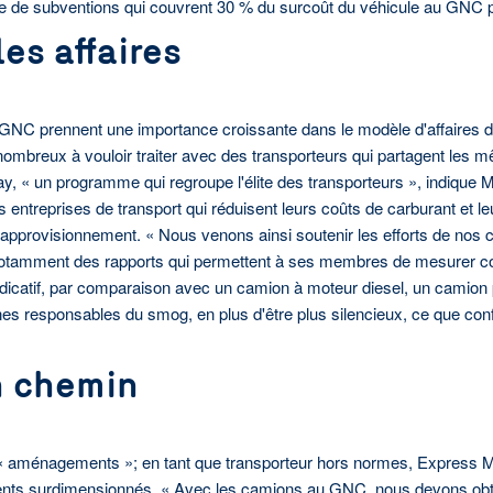
e de subventions qui couvrent 30 % du surcoût du véhicule au GNC pa
les affaires
u GNC prennent une importance croissante dans le modèle d'affaires 
s nombreux à vouloir traiter avec des transporteurs qui partagent les
Way, « un programme qui regroupe l'élite des transporteurs », indique
entreprises de transport qui réduisent leurs coûts de carburant et le
 d’approvisionnement. « Nous venons ainsi soutenir les efforts de no
tamment des rapports qui permettent à ses membres de mesurer concr
ndicatif, par comparaison avec un camion à moteur diesel, un cami
fines responsables du smog, en plus d'être plus silencieux, ce que co
n chemin
 aménagements »; en tant que transporteur hors normes, Express Mond
ents surdimensionnés. « Avec les camions au GNC, nous devons obten