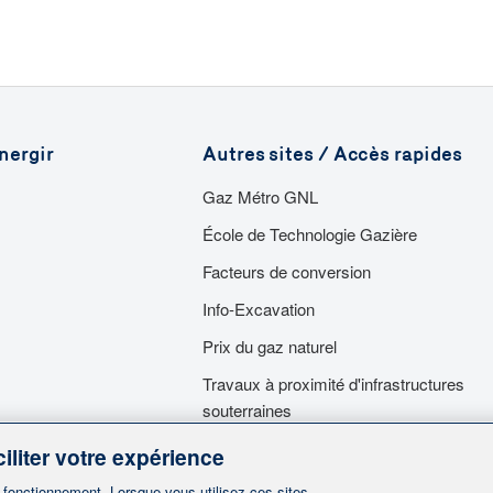
nergir
Autres sites / Accès rapides
Gaz Métro GNL
École de Technologie Gazière
Facteurs de conversion
Info-Excavation
Prix du gaz naturel
Travaux à proximité d'infrastructures
souterraines
Travaux dans nos emprises
iliter votre expérience
Services d'urgence
n fonctionnement. Lorsque vous utilisez ces sites,