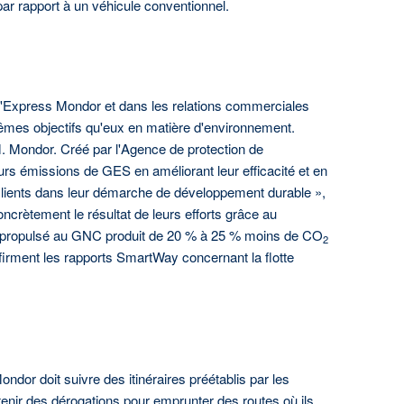
r rapport à un véhicule conventionnel.
d'Express Mondor et dans les relations commerciales
 mêmes objectifs qu'eux en matière d'environnement.
 M. Mondor. Créé par l'Agence de protection de
urs émissions de GES en améliorant leur efficacité et en
s clients dans leur démarche de développement durable »,
ètement le résultat de leurs efforts grâce au
on propulsé au GNC produit de 20 % à 25 % moins de CO
2
nfirment les rapports SmartWay concernant la flotte
or doit suivre des itinéraires préétablis par les
ir des dérogations pour emprunter des routes où ils