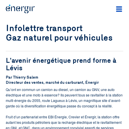
Infolettre transport
Gaz naturel pour véhicules
L'avenir énergétique prend forme à
Lévis
Par Thierry Salem
Directeur des ventes, marché du carburant, Énergir
Qu’ont en commun un camion au diesel, un camion au GNV, une auto
électrique et une moto à essence? Ils peuvent tous se ravitailler à la station
multi-énergie du 2055, route Lagueux à Lévis, un magnifique site d’avant-
garde où la diversification énergétique passe du concept à la réalité.
Fruit d’un partenariat entre EBI Énergie, Crevier et Énergir, la station offre
autant les produits pétroliers que la recharge électrique et le ravitaillement
en GNL et GNC, dans un environnement convivial assorti de services