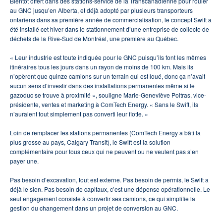
Bientôt offert dans des stations-service de la Transcanadienne pour rouler
au GNC jusqu’en Alberta, et déjà adopté par plusieurs transporteurs
ontariens dans sa première année de commercialisation, le concept Swift a
été installé cet hiver dans le stationnement d’une entreprise de collecte de
déchets de la Rive-Sud de Montréal, une première au Québec.
« Leur industrie est toute indiquée pour le GNC puisqu’ils font les mêmes
itinéraires tous les jours dans un rayon de moins de 100 km. Mais ils
n’opèrent que quinze camions sur un terrain qui est loué, donc ça n’avait
aucun sens d’investir dans des installations permanentes même si le
gazoduc se trouve à proximité », souligne Marie-Geneviève Poitras, vice-
présidente, ventes et marketing à ComTech Energy. « Sans le Swift, ils
n’auraient tout simplement pas converti leur flotte. »
Loin de remplacer les stations permanentes (ComTech Energy a bâti la
plus grosse au pays, Calgary Transit), le Swift est la solution
complémentaire pour tous ceux qui ne peuvent ou ne veulent pas s’en
payer une.
Pas besoin d’excavation, tout est externe. Pas besoin de permis, le Swift a
déjà le sien. Pas besoin de capitaux, c’est une dépense opérationnelle. Le
seul engagement consiste à convertir ses camions, ce qui simplifie la
gestion du changement dans un projet de conversion au GNC.