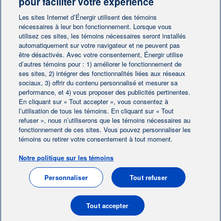
pour faciliter votre expérience
Contactez-nous
Les sites Internet d’Énergir utilisent des témoins
nécessaires à leur bon fonctionnement. Lorsque vous
utilisez ces sites, les témoins nécessaires seront installés
Contactez-nous
automatiquement sur votre navigateur et ne peuvent pas
être désactivés. Avec votre consentement, Énergir utilise
d’autres témoins pour : 1) améliorer le fonctionnement de
ses sites, 2) intégrer des fonctionnalités liées aux réseaux
sociaux, 3) offrir du contenu personnalisé et mesurer sa
performance, et 4) vous proposer des publicités pertinentes.
En cliquant sur « Tout accepter », vous consentez à
Accueil
Contactez-nous
|
|
l’utilisation de tous les témoins. En cliquant sur « Tout
Préférences des témoins
refuser », nous n’utiliserons que les témoins nécessaires au
Avis juridique
|
|
fonctionnement de ces sites. Vous pouvez personnaliser les
Protection des renseignements personnels
|
témoins ou retirer votre consentement à tout moment.
Ligne éthique
|
Notre politique sur les témoins
EN
Personnaliser
Tout refuser
© 2004-2026, Énergir. Tous droits réservés.
Tout accepter