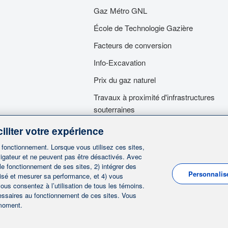
Gaz Métro GNL
École de Technologie Gazière
Facteurs de conversion
Info-Excavation
Prix du gaz naturel
Travaux à proximité d'infrastructures
souterraines
Travaux dans nos emprises
iliter votre expérience
Services d'urgence
n fonctionnement. Lorsque vous utilisez ces sites,
igateur et ne peuvent pas être désactivés. Avec
 le fonctionnement de ses sites, 2) intégrer des
Personnalis
lisé et mesurer sa performance, et 4) vous
ous consentez à l’utilisation de tous les témoins.
cessaires au fonctionnement de ces sites. Vous
|
|
|
actez-nous
Préférences des témoins
Avis juridique
 moment.
|
|
renseignements personnels
Ligne éthique
English