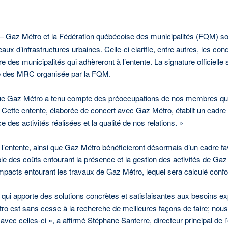
– Gaz Métro et la Fédération québécoise des municipalités (FQM) so
eaux d’infrastructures urbaines. Celle-ci clarifie, entre autres, les condi
re des municipalités qui adhèreront à l’entente. La signature officiell
ée des MRC organisée par la FQM.
 Gaz Métro a tenu compte des préoccupations de nos membres quant 
ette entente, élaborée de concert avec Gaz Métro, établit un cadre c
e des activités réalisées et la qualité de nos relations. »
’entente, ainsi que Gaz Métro bénéficieront désormais d’un cadre f
le des coûts entourant la présence et la gestion des activités de Gaz
 impacts entourant les travaux de Gaz Métro, lequel sera calculé conf
 qui apporte des solutions concrètes et satisfaisantes aux besoins ex
 est sans cesse à la recherche de meilleures façons de faire; nous 
avec celles-ci », a affirmé Stéphane Santerre, directeur principal de 