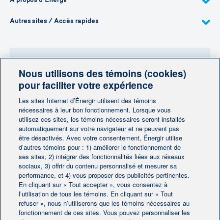
Autres sites / Accès rapides
Nous utilisons des témoins (cookies)
Besoin de plus d'information?
pour faciliter votre expérience
Contactez-nous
Les sites Internet d’Énergir utilisent des témoins
nécessaires à leur bon fonctionnement. Lorsque vous
utilisez ces sites, les témoins nécessaires seront installés
Contactez-nous
automatiquement sur votre navigateur et ne peuvent pas
être désactivés. Avec votre consentement, Énergir utilise
d’autres témoins pour : 1) améliorer le fonctionnement de
ses sites, 2) intégrer des fonctionnalités liées aux réseaux
sociaux, 3) offrir du contenu personnalisé et mesurer sa
performance, et 4) vous proposer des publicités pertinentes.
En cliquant sur « Tout accepter », vous consentez à
Accueil
Contactez-nous
|
|
l’utilisation de tous les témoins. En cliquant sur « Tout
Préférences des témoins
refuser », nous n’utiliserons que les témoins nécessaires au
Avis juridique
|
|
fonctionnement de ces sites. Vous pouvez personnaliser les
Protection des renseignements personnels
|