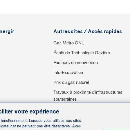
Pour toute demande concern
Service des relations publi
514 598-3449
ou
1 866 598
communications@energir
nergir
Autres sites / Accès rapides
Gaz Métro GNL
École de Technologie Gazière
Facteurs de conversion
Info-Excavation
Prix du gaz naturel
Travaux à proximité d'infrastructures
souterraines
Travaux dans nos emprises
iliter votre expérience
Services d'urgence
n fonctionnement. Lorsque vous utilisez ces sites,
igateur et ne peuvent pas être désactivés. Avec