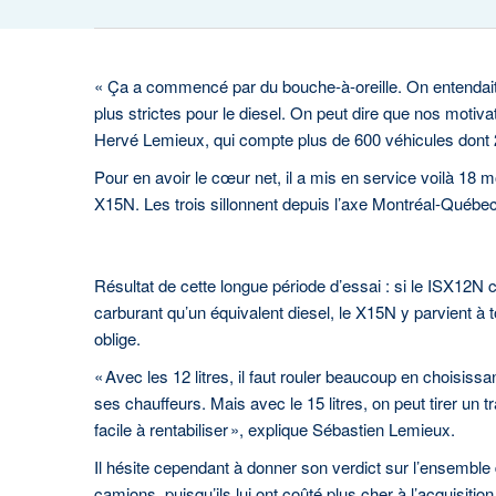
« Ça a commencé par du bouche-à-oreille. On entendait s
plus strictes pour le diesel. On peut dire que nos motiv
Hervé Lemieux, qui compte plus de 600 véhicules dont
Pour en avoir le cœur net, il a mis en service voilà 18 
X15N. Les trois sillonnent depuis l’axe Montréal-Québec,
Résultat de cette longue période d’essai : si le ISX12N 
carburant qu’un équivalent diesel, le X15N y parvient à
oblige.
« Avec les 12 litres, il faut rouler beaucoup en choisissan
ses chauffeurs. Mais avec le 15 litres, on peut tirer un tra
facile à rentabiliser », explique Sébastien Lemieux.
Il hésite cependant à donner son verdict sur l’ensemble
camions, puisqu’ils lui ont coûté plus cher à l’acquisiti