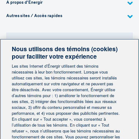
À propos d'Énergir
Autres sites / Accès rapides
Nous utilisons des témoins (cookies)
Besoin de plus d'information?
pour faciliter votre expérience
Contactez-nous
Les sites Internet d’Énergir utilisent des témoins
nécessaires à leur bon fonctionnement. Lorsque vous
utilisez ces sites, les témoins nécessaires seront installés
Contactez-nous
automatiquement sur votre navigateur et ne peuvent pas
être désactivés. Avec votre consentement, Énergir utilise
d’autres témoins pour : 1) améliorer le fonctionnement de
ses sites, 2) intégrer des fonctionnalités liées aux réseaux
sociaux, 3) offrir du contenu personnalisé et mesurer sa
performance, et 4) vous proposer des publicités pertinentes.
En cliquant sur « Tout accepter », vous consentez à
Accueil
Contactez-nous
|
|
l’utilisation de tous les témoins. En cliquant sur « Tout
Préférences des témoins
refuser », nous n’utiliserons que les témoins nécessaires au
Avis juridique
|
|
fonctionnement de ces sites. Vous pouvez personnaliser les