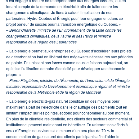
s’est engagé à réduire notre dépendance aux énergies fossiles, tout en
tenant compte de la demande en électricité afin de lutter contre les
changements climatiques. Je tiens à saluer l’implication de nos
partenaires, Hydro-Québec et Énergir, pour leur engagement dans ce
projet porteur de succès pour la transition énergétique du Québec. »
– Benoit Charette, ministre de l’Environnement, de la Lutte contre les
changements climatiques, de la Faune et des Parcs et ministre
responsable de la région des Laurentides
« La biénergie permet aux entreprises du Québec d’accélérer leurs projets
de décarbonation tout en libérant des mégawatts nécessaires aux périodes
de pointe. En unissant nos forces comme nous le faisons aujourd’hui, on
optimise l’utilisation de notre électricité pour développer une économie
propre. »
– Pierre Fitzgibbon, ministre de l'Économie, de l'Innovation et de l'Énergie,
ministre responsable du Développement économique régional et ministre
responsable de la Métropole et de la région de Montréal
« La biénergie électricité-gaz naturel constitue un des moyens pour
maximiser la part de l’électricité dans le chauffage des bâtiments tout en
limitant l’impact sur les pointes, et donc pour consommer au bon moment.
En plus de la clientèle résidentielle, nos clients des secteurs commercial et
institutionnel peuvent maintenant en bénéficier. En unissant nos efforts à
ceux d’Énergir, nous visons à diminuer d’un peu plus de 70 % la
consommation de gaz naturel des clients participants afin d’aider le