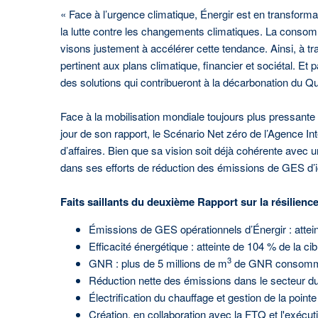
« Face à l’urgence climatique, Énergir est en transforma
la lutte contre les changements climatiques. La consomm
visons justement à accélérer cette tendance. Ainsi, à t
pertinent aux plans climatique, financier et sociétal. Et 
des solutions qui contribueront à la décarbonation du Qu
Face à la mobilisation mondiale toujours plus pressante 
jour de son rapport, le Scénario Net zéro de l’Agence Inte
d’affaires. Bien que sa vision soit déjà cohérente avec un
dans ses efforts de réduction des émissions de GES d’i
Faits saillants du deuxième Rapport sur la résilience
Émissions de GES opérationnels d’Énergir : attei
Efficacité énergétique : atteinte de 104 % de la cib
3
GNR : plus de 5 millions de m
de GNR consommé p
Réduction nette des émissions dans le secteur du
Électrification du chauffage et gestion de la point
Création, en collaboration avec la FTQ et l'exécuti