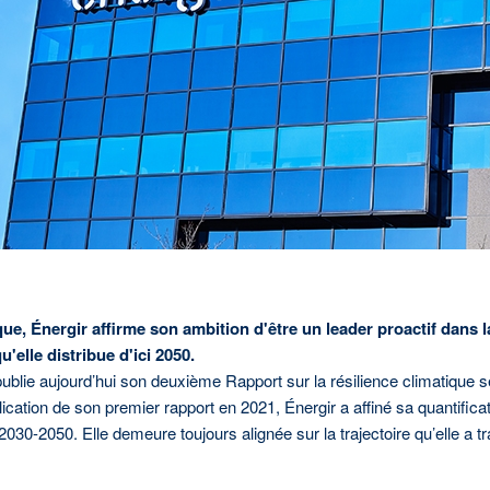
Pour toute demande concern
Service des relations publi
514 598-3449
ou
1 866 598
communications@energir
ue, Énergir affirme son ambition d'être un leader proactif dans 
'elle distribue d'ici 2050.
) publie aujourd’hui son deuxième Rapport sur la résilience climatique
ication de son premier rapport en 2021, Énergir a affiné sa quantifica
0-2050. Elle demeure toujours alignée sur la trajectoire qu’elle a tr