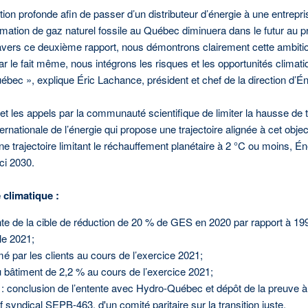
tion profonde afin de passer d’un distributeur d’énergie à une entrepri
ation de gaz naturel fossile au Québec diminuera dans le futur au pro
ravers ce deuxième rapport, nous démontrons clairement cette ambitio
par le fait même, nous intégrons les risques et les opportunités climat
ébec », explique Éric Lachance, président et chef de la direction d’Én
et les appels par la communauté scientifique de limiter la hausse de 
rnationale de l’énergie qui propose une trajectoire alignée à cet objec
e trajectoire limitant le réchauffement planétaire à 2 °C ou moins, Énerg
ci 2030.
 climatique :
nte de la cible de réduction de 20 % de GES en 2020 par rapport à 19
le 2021;
ar les clients au cours de l’exercice 2021;
 bâtiment de 2,2 % au cours de l’exercice 2021;
e : conclusion de l’entente avec Hydro-Québec et dépôt de la preuve à la
f syndical SEPB-463, d'un comité paritaire sur la transition juste.