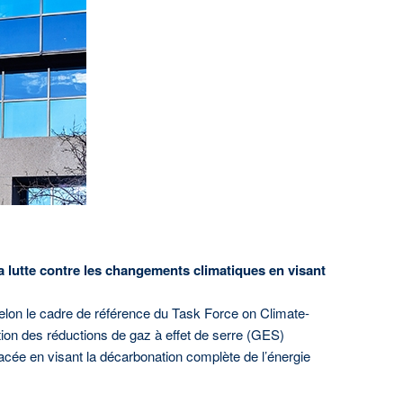
ant Énergir, veuillez communiquer avec le
ques et communications :
-3449
.com
la lutte contre les changements climatiques en visant
 selon le cadre de référence du Task Force on Climate-
tion des réductions de gaz à effet de serre (GES)
acée en visant la décarbonation complète de l’énergie