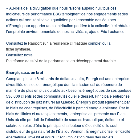
« Au-delà de la divulgation que nous faisons aujourd’hui, tous ces
indicateurs de performance ESG témoignent de nos engagements et des
actions qui sont réalisés au quotidien par l’ensemble des équipes
d’Énergir pour apporter une contribution positive à la collectivité et réduire
l’empreinte environnementale de nos activités. », ajoute Éric Lachance.
Consultez le
Rapport sur la résilience climatique
complet ou la
fiche synthèse
.
Consultez notre
Plateforme de suivi de la performance en développement durable
Énergir, s.e.c. en bref
Comptant plus de 8 milliards de dollars d’actifs, Énergir est une entreprise
diversifiée du secteur énergétique dont la mission est de répondre de
manière de plus en plus durable aux besoins énergétiques de ses quelque
530 000 clients et des communautés qu’elle dessert. Principale entreprise
de distribution de gaz naturel au Québec, Énergir y produit également, par
le biais de coentreprises, de l’électricité à partir d’énergie éolienne. Par le
biais de filiales et autres placements, l’entreprise est présente aux États-
Unis où elle produit de l’électricité de sources hydraulique, éolienne et
solaire, en plus d’être le principal distributeur d’électricité et le seul
distributeur de gaz naturel de l’État du Vermont. Énergir valorise l’efficacité
énergétique, investit et poursuit son implication dans des projets