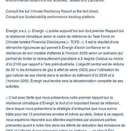
Consult the full
Climate Resiliency Report
or the
fact sheet
.
Consult our
Sustainability performance tracking platform
.
Énergir, s.e.c. (« Énergir ») publie aujourd’hui son tout premier Rapport sur
la résilience climatique selon le cadre de référence du Task Force on
Climate-related Financial Disclosures (« TCFD »). Il est le résultat d'une
démarche rigoureuse qui permet à Énergir d'avoir confiance en la
résilience de son modèle d'affaires à l’horizon 2030 selon un scénario qui
permet de limiter le réchauffement planétaire à 2 degrés Celsius ou moins
d’ici 2100 par rapport à l’ère préindustrielle. L’objectif central est de réduire
de 30 % les émissions de gaz à effet de serre (GES) pour l’utilisation du
gaz naturel de ses clients dans le secteur du bâtiment d’ici 2030 et à
l’horizon 2050, Énergir veut tendre vers la décarbonation complète de ses
activités.
« C’est avec fierté que nous présentons notre premier rapport sur la
résilience climatique d’Énergir, le fruit d’un important travail de réflexion,
dans lequel nous présentons la stratégie d’entreprise que nous avons
bâtie pour les 10 prochaines années et même au-delà. Grâce à ce rapport,
nous espérons répondre aux attentes exprimées par plusieurs parties
prenantes quant à notre rôle dans les efforts de réduction des émissions de
GES et l’atteinte d’une économie sobre en carbone. », se réjouit Éric