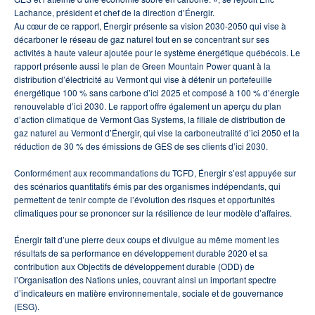
Lachance, président et chef de la direction d’Énergir.
Au cœur de ce rapport, Énergir présente sa vision 2030-2050 qui vise à
décarboner le réseau de gaz naturel tout en se concentrant sur ses
activités à haute valeur ajoutée pour le système énergétique québécois. Le
rapport présente aussi le plan de Green Mountain Power quant à la
distribution d’électricité au Vermont qui vise à détenir un portefeuille
énergétique 100 % sans carbone d’ici 2025 et composé à 100 % d’énergie
renouvelable d’ici 2030. Le rapport offre également un aperçu du plan
d’action climatique de Vermont Gas Systems, la filiale de distribution de
gaz naturel au Vermont d’Énergir, qui vise la carboneutralité d’ici 2050 et la
réduction de 30 % des émissions de GES de ses clients d’ici 2030.
Conformément aux recommandations du TCFD, Énergir s’est appuyée sur
des scénarios quantitatifs émis par des organismes indépendants, qui
permettent de tenir compte de l’évolution des risques et opportunités
climatiques pour se prononcer sur la résilience de leur modèle d’affaires.
Énergir fait d’une pierre deux coups et divulgue au même moment les
résultats de sa performance en développement durable 2020 et sa
contribution aux Objectifs de développement durable (ODD) de
l’Organisation des Nations unies, couvrant ainsi un important spectre
d’indicateurs en matière environnementale, sociale et de gouvernance
(ESG).