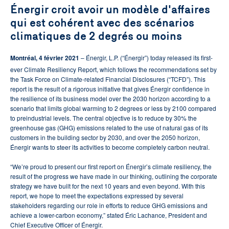
Énergir croit avoir un modèle d'affaires
qui est cohérent avec des scénarios
climatiques de 2 degrés ou moins
Montréal, 4 février 2021
– Énergir, L.P. (“Énergir”) today released its first-
ever Climate Resiliency Report, which follows the recommendations set by
the Task Force on Climate-related Financial Disclosures (“TCFD”). This
report is the result of a rigorous initiative that gives Énergir confidence in
the resilience of its business model over the 2030 horizon according to a
scenario that limits global warming to 2 degrees or less by 2100 compared
to preindustrial levels. The central objective is to reduce by 30% the
greenhouse gas (GHG) emissions related to the use of natural gas of its
customers in the building sector by 2030, and over the 2050 horizon,
Énergir wants to steer its activities to become completely carbon neutral.
“We’re proud to present our first report on Énergir’s climate resiliency, the
result of the progress we have made in our thinking, outlining the corporate
strategy we have built for the next 10 years and even beyond. With this
report, we hope to meet the expectations expressed by several
stakeholders regarding our role in efforts to reduce GHG emissions and
achieve a lower-carbon economy,” stated Éric Lachance, President and
Chief Executive Officer of Énergir.