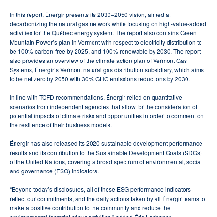
In this report, Énergir presents its 2030–2050 vision, aimed at
decarbonizing the natural gas network while focusing on high-value-added
activities for the Québec energy system. The report also contains Green
Mountain Power’s plan in Vermont with respect to electricity distribution to
be 100% carbon-free by 2025, and 100% renewable by 2030. The report
also provides an overview of the climate action plan of Vermont Gas
Systems, Énergir’s Vermont natural gas distribution subsidiary, which aims
to be net zero by 2050 with 30% GHG emissions reductions by 2030.
In line with TCFD recommendations, Énergir relied on quantitative
scenarios from independent agencies that allow for the consideration of
potential impacts of climate risks and opportunities in order to comment on
the resilience of their business models.
Énergir has also released its 2020 sustainable development performance
results and its contribution to the Sustainable Development Goals (SDGs)
of the United Nations, covering a broad spectrum of environmental, social
and governance (ESG) indicators.
“Beyond today’s disclosures, all of these ESG performance indicators
reflect our commitments, and the daily actions taken by all Énergir teams to
make a positive contribution to the community and reduce the
environmental footprint of our activities,” added Éric Lachance.