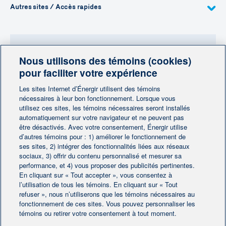
Autres sites / Accès rapides
Nous utilisons des témoins (cookies)
Besoin de plus d'information?
pour faciliter votre expérience
Contactez-nous
Les sites Internet d’Énergir utilisent des témoins
nécessaires à leur bon fonctionnement. Lorsque vous
utilisez ces sites, les témoins nécessaires seront installés
Contactez-nous
automatiquement sur votre navigateur et ne peuvent pas
être désactivés. Avec votre consentement, Énergir utilise
d’autres témoins pour : 1) améliorer le fonctionnement de
ses sites, 2) intégrer des fonctionnalités liées aux réseaux
sociaux, 3) offrir du contenu personnalisé et mesurer sa
performance, et 4) vous proposer des publicités pertinentes.
En cliquant sur « Tout accepter », vous consentez à
Accueil
Contactez-nous
|
|
l’utilisation de tous les témoins. En cliquant sur « Tout
Préférences des témoins
refuser », nous n’utiliserons que les témoins nécessaires au
Avis juridique
|
|
fonctionnement de ces sites. Vous pouvez personnaliser les
Protection des renseignements personnels
|
témoins ou retirer votre consentement à tout moment.
Ligne éthique
|